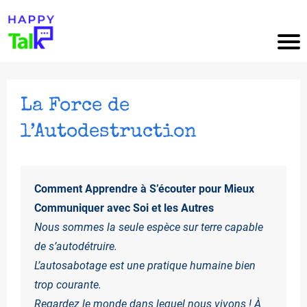
A
C
C
La Force de
U
l’Autodestruction
EI
L
Comment Apprendre à S’écouter pour Mieux
Communiquer avec Soi et les Autres
A
Nous sommes la seule espèce sur terre capable
de s’autodétruire.
R
L’autosabotage est une pratique humaine bien
TI
trop courante.
C
Regardez le monde dans lequel nous vivons ! À